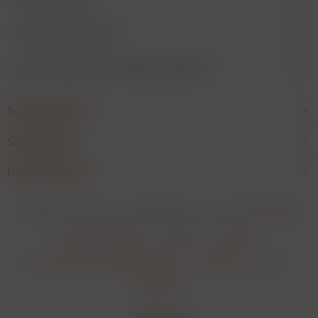
Kunden kauften auch
Kunden haben sich ebenfalls angesehen
Service Hotline
Shop Service
Informationen
* Alle Preise verstehen sich zzgl. Mehrwertsteuer und
Versandkosten
.
Cookie-Einstellungen
Über uns
Kontakt
Versand und Zahlungsbedingungen
Datenschutz
AGB
Impressum