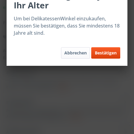
Ihr Alter
Sofort versandfertig.
Um bei DelikatessenWinkel einzukaufen,
Preise nach Login
müssen Sie bestätigen, dass Sie mindestens 18
Jahre alt sind.
Merken
Artikel-Nr.:
59003
Abbrechen
Bestätigen
EAN:
4744429010702
Beschreibung
Eine moderne Interpretation des klassischen „Moscow
Mule". Unser exklusiver...
mehr
Inhaltsstoffe
Punch Club - Moscow Mule - 250ml Verkehrsbezeichnung:
Alkoholhaltiges Mischgetränk...
mehr
Ähnliche Artikel