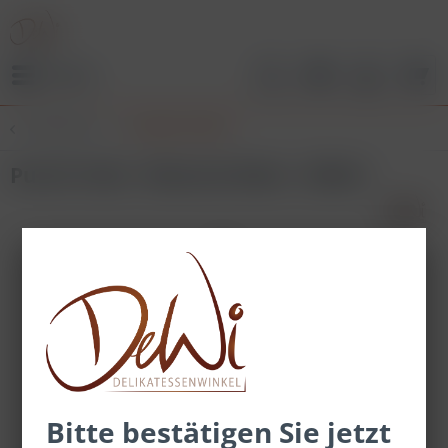
Menü
Übersicht
Cocktails 250ml
Punch Club - Moscow Mule - 250ml
Bitte bestätigen Sie jetzt