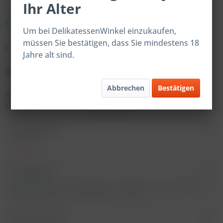
Ihr Alter
Sofort versandfertig.
Um bei DelikatessenWinkel einzukaufen,
müssen Sie bestätigen, dass Sie mindestens 18
Preise nach Login
Jahre alt sind.
Merken
Abbrechen
Bestätigen
Artikel-Nr.:
99309
EAN:
4059598993092
Beschreibung
mehr
Inhaltsstoffe
Spice Tube 3er Geschenkset XL - Dip Dip Hurra! Knoblauch
Kräuter Dip ST XL - 21 Gramm -...
mehr
Ähnliche Artikel