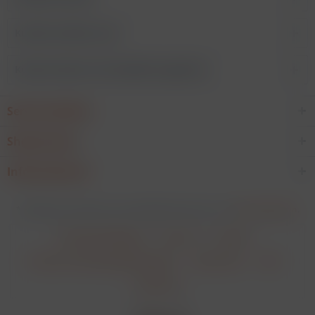
Kunden kauften auch
Kunden haben sich ebenfalls angesehen
Service Hotline
Shop Service
Informationen
* Alle Preise verstehen sich zzgl. Mehrwertsteuer und
Versandkosten
.
Cookie-Einstellungen
Über uns
Kontakt
Versand und Zahlungsbedingungen
Datenschutz
AGB
Impressum