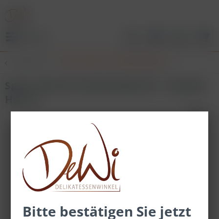
Menü
Übersicht
Spice Tube XL 3er Geschenksets
Spice Tube 3er Geschenkset XL - Dip Dip
Hurra!
Bitte bestätigen Sie jetzt