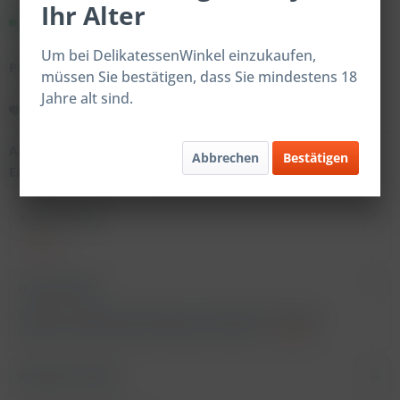
Ihr Alter
Sofort versandfertig.
Um bei DelikatessenWinkel einzukaufen,
Preise nach Login
müssen Sie bestätigen, dass Sie mindestens 18
Jahre alt sind.
Merken
Artikel-Nr.:
202127
Abbrechen
Bestätigen
EAN:
4059598221270
Beschreibung
mehr
Inhaltsstoffe
Magic Dust BBQ Gewürzglas Verkehrsbezeichnung:
Gewürzzubereitung mit Paprika Zutaten:...
mehr
Ähnliche Artikel