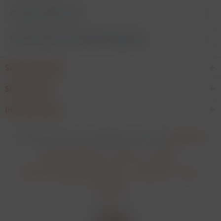
Kunden kauften auch
Kunden haben sich ebenfalls angesehen
Service Hotline
Shop Service
Informationen
* Alle Preise verstehen sich zzgl. Mehrwertsteuer und
Versandkosten
.
Cookie-Einstellungen
Über uns
Kontakt
Versand und Zahlungsbedingungen
Datenschutz
AGB
Impressum