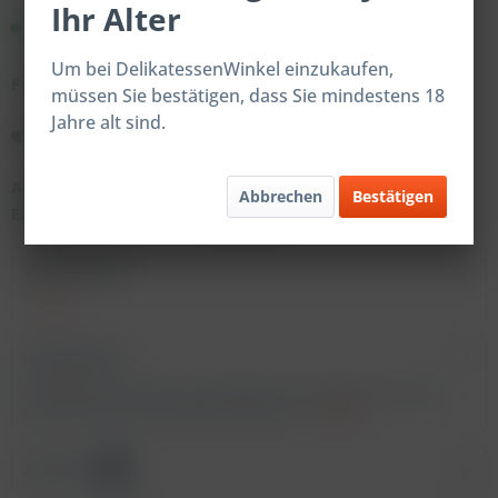
Ihr Alter
Sofort versandfertig.
Um bei DelikatessenWinkel einzukaufen,
Preise nach Login
müssen Sie bestätigen, dass Sie mindestens 18
Jahre alt sind.
Merken
Artikel-Nr.:
200147
Abbrechen
Bestätigen
EAN:
4059598201470
Beschreibung
mehr
Inhaltsstoffe
Dänisches Rauchsalz Gewürzglas Verkehrsbezeichnung:
Geräuchertes Salz Zutaten: Meersalz,...
mehr
Zubehör
1