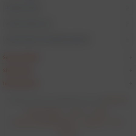
Ähnliche Artikel
Kunden kauften auch
Kunden haben sich ebenfalls angesehen
Service Hotline
Shop Service
Informationen
* Alle Preise verstehen sich zzgl. Mehrwertsteuer und
Versandkosten
.
Cookie-Einstellungen
Über uns
Kontakt
Versand und Zahlungsbedingungen
Datenschutz
AGB
Impressum