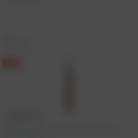
Merken
60 %
Chimichurri ST
BestellNr. A-200541 - Auslaufartikel wegen Auslistung -
MHD: 01.03.2027