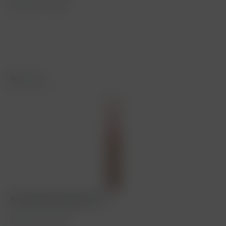
BestellNr. 200441
Merken
Bruschetta klassisch ST
BestellNr. 200051