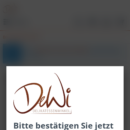
Menü
Bruschetta & Pesto
Bitte
registrieren oder anmelden,
um hier Preise
zu sehen.
Topseller
Bitte bestätigen Sie jetzt