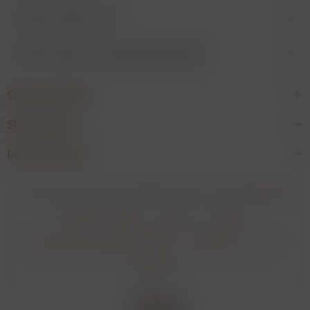
Kunden kauften auch
Kunden haben sich ebenfalls angesehen
Service Hotline
Shop Service
Informationen
* Alle Preise verstehen sich zzgl. Mehrwertsteuer und
Versandkosten
.
Cookie-Einstellungen
Über uns
Kontakt
Versand und Zahlungsbedingungen
Datenschutz
AGB
Impressum