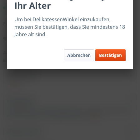
Ihr Alter
Sofort versandfertig.
Um bei DelikatessenWinkel einzukaufen,
Preise nach Login
müssen Sie bestätigen, dass Sie mindestens 18
Jahre alt sind.
Merken
Artikel-Nr.:
202291
Abbrechen
Bestätigen
EAN:
4059598222918
Beschreibung
mehr
Inhaltsstoffe
Istanbul Dip ST Verkehrsbezeichnung: Gewürzzubereitung
mit Chili Zutaten: Chili, geräuchertes...
mehr
Ähnliche Artikel