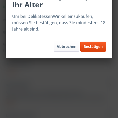
Ihr Alter
Sofort versandfertig.
Um bei DelikatessenWinkel einzukaufen,
Preise nach Login
müssen Sie bestätigen, dass Sie mindestens 18
Jahre alt sind.
Merken
Artikel-Nr.:
201363
Abbrechen
Bestätigen
EAN:
4059598213633
Beschreibung
mehr
Inhaltsstoffe
Mango Pfeffer ST XL Verkehrsbezeichnung:
Gewürzzubereitung mit Mango Zutaten: 64% Schwarzer...
mehr
Ähnliche Artikel