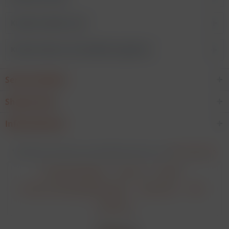
Kunden kauften auch
Kunden haben sich ebenfalls angesehen
Service Hotline
Shop Service
Informationen
* Alle Preise verstehen sich zzgl. Mehrwertsteuer und
Versandkosten
.
Cookie-Einstellungen
Über uns
Kontakt
Versand und Zahlungsbedingungen
Datenschutz
AGB
Impressum