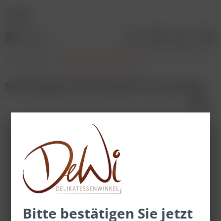
Menü
Übersicht
Nougat im 10er Display
Soft Nougat Stick Mandel Crunchy 50g
Bitte bestätigen Sie jetzt