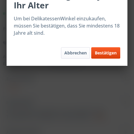
Ihr Alter
Sofort versandfertig.
Um bei DelikatessenWinkel einzukaufen,
müssen Sie bestätigen, dass Sie mindestens 18
Preise nach Login
Jahre alt sind.
Merken
Abbrechen
Bestätigen
Artikel-Nr.:
700071
EAN:
4059598700713
Beschreibung
mehr
Inhaltsstoffe
Soft Nougat Stick Mandel Crunchy 50g Bei hohen
Temperaturen erfolgt der Versand dieses...
mehr
Ähnliche Artikel