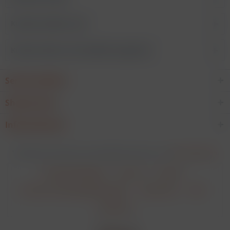
Kunden kauften auch
Kunden haben sich ebenfalls angesehen
Service Hotline
Shop Service
Informationen
* Alle Preise verstehen sich zzgl. Mehrwertsteuer und
Versandkosten
.
Cookie-Einstellungen
Über uns
Kontakt
Versand und Zahlungsbedingungen
Datenschutz
AGB
Impressum