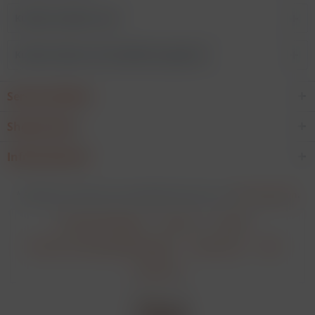
Kunden kauften auch
Kunden haben sich ebenfalls angesehen
Service Hotline
Shop Service
Informationen
* Alle Preise verstehen sich zzgl. Mehrwertsteuer und
Versandkosten
.
Cookie-Einstellungen
Über uns
Kontakt
Versand und Zahlungsbedingungen
Datenschutz
AGB
Impressum