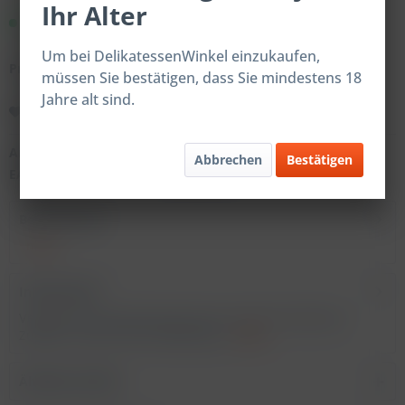
Ihr Alter
Sofort versandfertig.
Um bei DelikatessenWinkel einzukaufen,
Preise nach Login
müssen Sie bestätigen, dass Sie mindestens 18
Jahre alt sind.
Merken
Artikel-Nr.:
800121
Abbrechen
Bestätigen
EAN:
4059598801212
Beschreibung
mehr
Inhaltsstoffe
Vespersenf Verkehrsbezeichnung: Senf mit Gewürzen
Zutaten: Gurken 35%, Apfelessig,...
mehr
Ähnliche Artikel