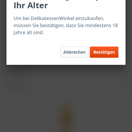
Ihr Alter
Um bei DelikatessenWinkel einzukaufen,
müssen Sie bestätigen, dass Sie mindestens 18
Jahre alt sind.
Mango Balsamico 100ml
Abbrechen
Bestätigen
Filtern