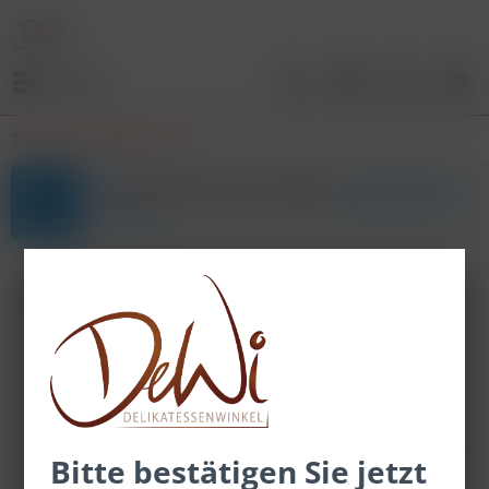
Menü
Tüten und Etiketten & Co
Bitte
registrieren oder anmelden,
um hier Preise
zu sehen.
Topseller
Bitte bestätigen Sie jetzt