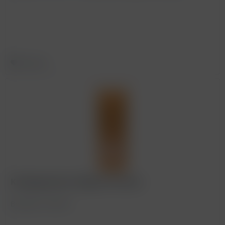
Merken
Kraftpapiertüte 100g mit Fenster
BestellNr. 990158