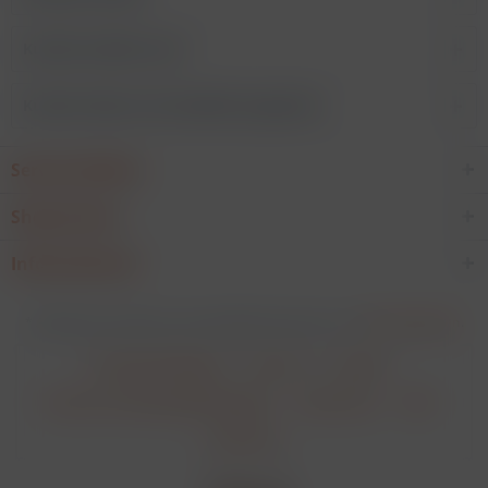
Kunden kauften auch
Kunden haben sich ebenfalls angesehen
Service Hotline
Shop Service
Informationen
* Alle Preise verstehen sich zzgl. Mehrwertsteuer und
Versandkosten
.
Cookie-Einstellungen
Über uns
Kontakt
Versand und Zahlungsbedingungen
Datenschutz
AGB
Impressum