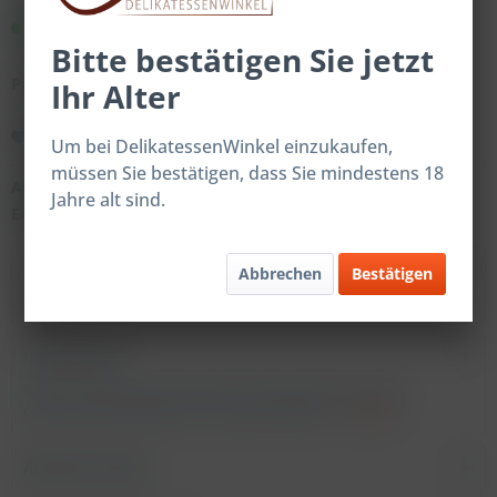
Sofort versandfertig.
Bitte bestätigen Sie jetzt
Preise nach Login
Ihr Alter
Merken
Um bei DelikatessenWinkel einzukaufen,
müssen Sie bestätigen, dass Sie mindestens 18
Artikel-Nr.:
202354
Jahre alt sind.
EAN:
4059598223540
Beschreibung
Abbrechen
Bestätigen
mehr
Inhaltsstoffe
Ranch Dressing Dip Kiloware Verkehrsbezeichnung:
Gewürzzubereitung für Dressing Zutaten:...
mehr
Ähnliche Artikel