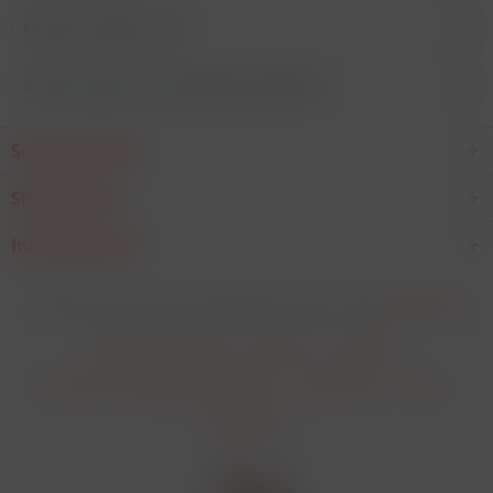
Kunden kauften auch
Kunden haben sich ebenfalls angesehen
Service Hotline
Shop Service
Informationen
* Alle Preise verstehen sich zzgl. Mehrwertsteuer und
Versandkosten
.
Cookie-Einstellungen
Über uns
Kontakt
Versand und Zahlungsbedingungen
Datenschutz
AGB
Impressum