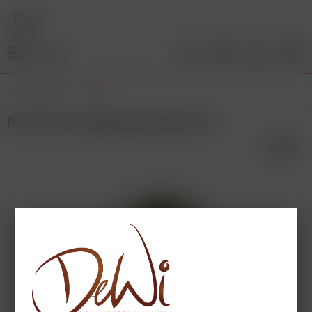
Menü
Übersicht
Dips
Ranch Dressing Dip Kiloware