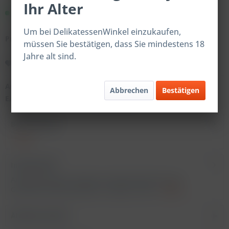
Ihr Alter
Sofort versandfertig.
Um bei DelikatessenWinkel einzukaufen,
Preise nach Login
müssen Sie bestätigen, dass Sie mindestens 18
Jahre alt sind.
Merken
Artikel-Nr.:
200554
Abbrechen
Bestätigen
EAN:
4059598205546
Beschreibung
mehr
Inhaltsstoffe
Arrabiata Gewürz Kiloware Verkehrsbezeichnung:
Gewürzmischung Zutaten: Tomaten, Chili,...
mehr
Ähnliche Artikel