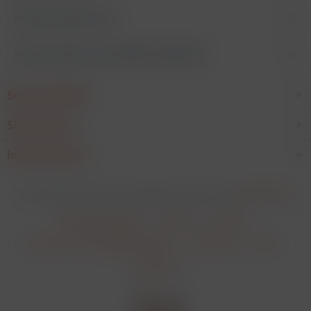
Kunden kauften auch
Kunden haben sich ebenfalls angesehen
Service Hotline
Shop Service
Informationen
* Alle Preise verstehen sich zzgl. Mehrwertsteuer und
Versandkosten
.
Cookie-Einstellungen
Über uns
Kontakt
Versand und Zahlungsbedingungen
Datenschutz
AGB
Impressum